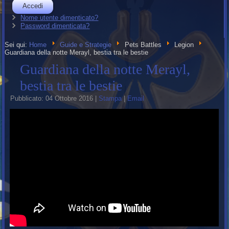
Accedi
Nome utente dimenticato?
Password dimenticata?
Sei qui:
Home
Guide e Strategie
Pets Battles
Legion
Guardiana della notte Merayl, bestia tra le bestie
Guardiana della notte Merayl,
bestia tra le bestie
Pubblicato: 04 Ottobre 2016
|
Stampa
|
Email