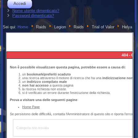
Accedi
Nome utente dimenticato?
Password dimenticata?
Sei qui:
Home
Raids
Legion
Raids
Trial of Valor
Helya